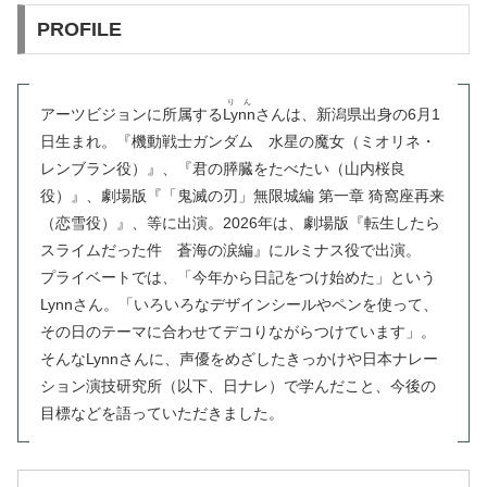
PROFILE
りん
アーツビジョンに所属する
Lynn
さんは、新潟県出身の6月1
日生まれ。『機動戦士ガンダム 水星の魔女（ミオリネ・
レンブラン役）』、『君の膵臓をたべたい（山内桜良
役）』、劇場版『「鬼滅の刃」無限城編 第一章 猗窩座再来
（恋雪役）』、等に出演。2026年は、劇場版『転生したら
スライムだった件 蒼海の涙編』にルミナス役で出演。
プライベートでは、「今年から日記をつけ始めた」という
Lynnさん。「いろいろなデザインシールやペンを使って、
その日のテーマに合わせてデコりながらつけています」。
そんなLynnさんに、声優をめざしたきっかけや日本ナレー
ション演技研究所（以下、日ナレ）で学んだこと、今後の
目標などを語っていただきました。